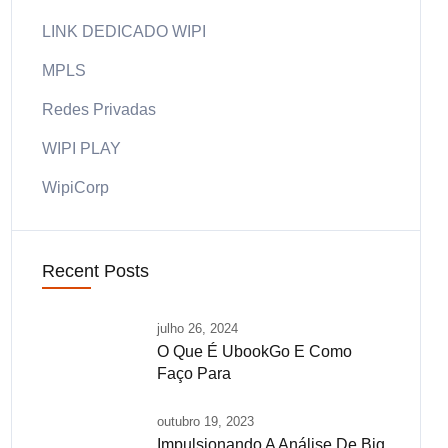
LINK DEDICADO WIPI
MPLS
Redes Privadas
WIPI PLAY
WipiCorp
Recent Posts
julho 26, 2024
O Que É UbookGo E Como
Faço Para
outubro 19, 2023
Impulsionando A Análise De Big